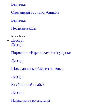
Выпечка
Сметанный торт с клубникой
Выпечка
Постные вафли
Prev
Next
Дессерт
Дессерт
Пирожное «Картошка» без сгущенки
Дессерт
Шоколадная колбаса из печенья
Дессерт
Клубничный самбук
Дессерт
Панна-котта из сметаны