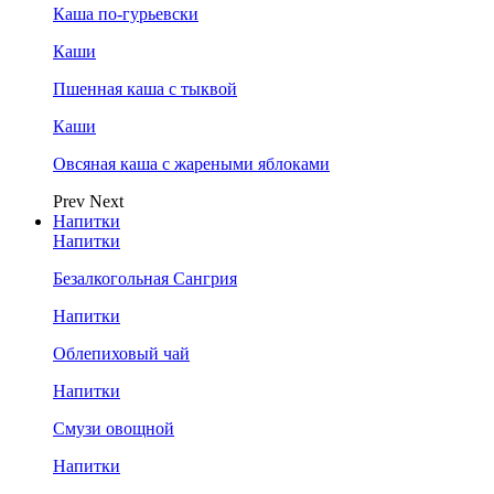
Каша по-гурьевски
Каши
Пшенная каша с тыквой
Каши
Овсяная каша с жареными яблоками
Prev
Next
Напитки
Напитки
Безалкогольная Сангрия
Напитки
Облепиховый чай
Напитки
Смузи овощной
Напитки