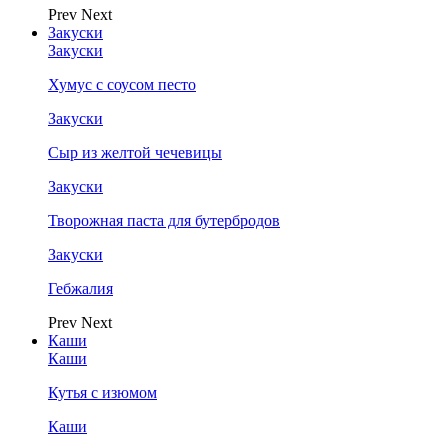
Prev
Next
Закуски
Закуски
Хумус с соусом песто
Закуски
Сыр из желтой чечевицы
Закуски
Творожная паста для бутербродов
Закуски
Гебжалия
Prev
Next
Каши
Каши
Кутья с изюмом
Каши