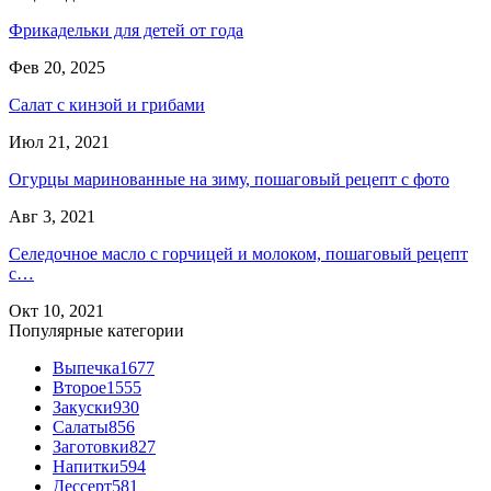
Фрикадельки для детей от года
Фев 20, 2025
Салат с кинзой и грибами
Июл 21, 2021
Огурцы маринованные на зиму, пошаговый рецепт с фото
Авг 3, 2021
Селедочное масло с горчицей и молоком, пошаговый рецепт
с…
Окт 10, 2021
Популярные категории
Выпечка
1677
Второе
1555
Закуски
930
Салаты
856
Заготовки
827
Напитки
594
Дессерт
581