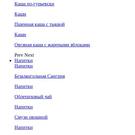
Каша по-гурьевски
Каши
Пшенная каша с тыквой
Каши
Овсяная каша с жареными яблоками
Prev
Next
Напитки
Напитки
Безалкогольная Сангрия
Напитки
Облепиховый чай
Напитки
Смузи овощной
Напитки