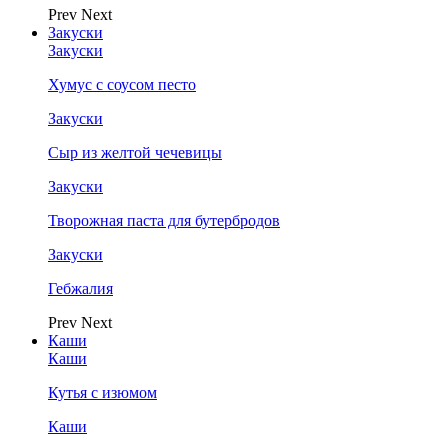
Prev
Next
Закуски
Закуски
Хумус с соусом песто
Закуски
Сыр из желтой чечевицы
Закуски
Творожная паста для бутербродов
Закуски
Гебжалия
Prev
Next
Каши
Каши
Кутья с изюмом
Каши