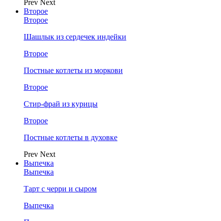
Prev
Next
Второе
Второе
Шашлык из сердечек индейки
Второе
Постные котлеты из моркови
Второе
Стир-фрай из курицы
Второе
Постные котлеты в духовке
Prev
Next
Выпечка
Выпечка
Тарт с черри и сыром
Выпечка