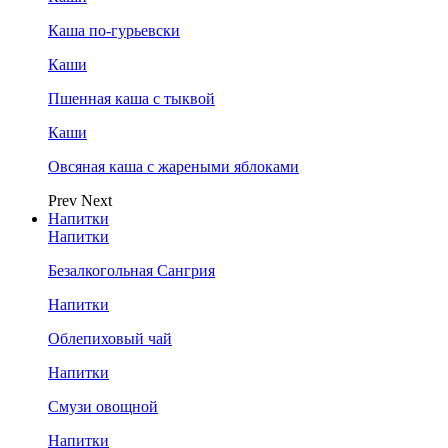
Каша по-гурьевски
Каши
Пшенная каша с тыквой
Каши
Овсяная каша с жареными яблоками
Prev
Next
Напитки
Напитки
Безалкогольная Сангрия
Напитки
Облепиховый чай
Напитки
Смузи овощной
Напитки