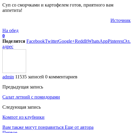
Cуп со сморчками и картофелем готов, приятного вам
аппетита!
Источник
На обед
0
Поделится
Facebook
Twitter
Google+
ReddIt
WhatsApp
Pinterest
Эл.
адрес
admin
11535 записей
0 комментариев
Предыдущая запись
Салат летний с помидорами
Следующая запись
Компот из клубники
Вам также могут понравиться
Еще от автора
Первое