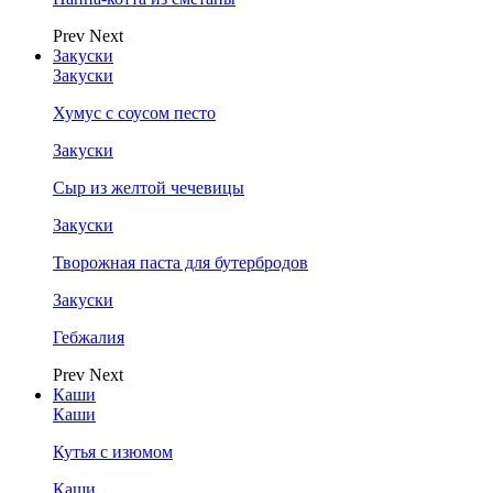
Prev
Next
Закуски
Закуски
Хумус с соусом песто
Закуски
Сыр из желтой чечевицы
Закуски
Творожная паста для бутербродов
Закуски
Гебжалия
Prev
Next
Каши
Каши
Кутья с изюмом
Каши