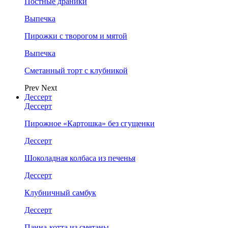
Постные драники
Выпечка
Пирожки с творогом и мятой
Выпечка
Сметанный торт с клубникой
Prev
Next
Дессерт
Дессерт
Пирожное «Картошка» без сгущенки
Дессерт
Шоколадная колбаса из печенья
Дессерт
Клубничный самбук
Дессерт
Панна-котта из сметаны