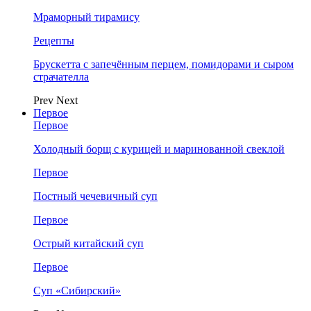
Мраморный тирамису
Рецепты
Брускетта с запечённым перцем, помидорами и сыром
страчателла
Prev
Next
Первое
Первое
Холодный борщ с курицей и маринованной свеклой
Первое
Постный чечевичный суп
Первое
Острый китайский суп
Первое
Суп «Сибирский»