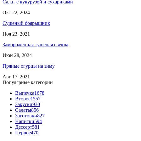
Салат с кукурузой и сухариками
Окт 22, 2024
Сушеный боярышник
Ноя 23, 2021
Замороженная тушеная свекла
Июн 28, 2024
Пряные огурцы на зиму
Авг 17, 2021
Популярные категории
Выпечка
1678
Второе
1557
Закуски
930
Салаты
856
Заготовки
827
Напитки
594
Дессерт
581
Первое
470