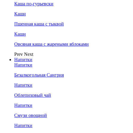
Каша по-гурьевски
Каши
Пшенная каша с тыквой
Каши
Овсяная каша с жареными яблоками
Prev
Next
Напитки
Напитки
Безалкогольная Сангрия
Напитки
Облепиховый чай
Напитки
Смузи овощной
Напитки