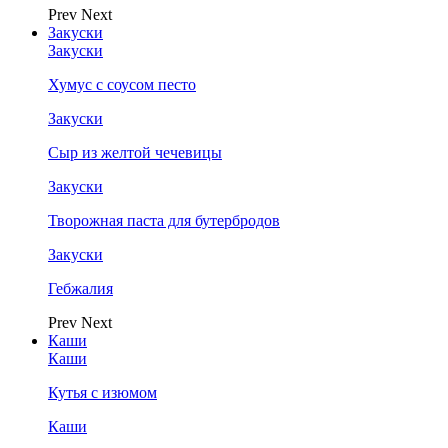
Prev
Next
Закуски
Закуски
Хумус с соусом песто
Закуски
Сыр из желтой чечевицы
Закуски
Творожная паста для бутербродов
Закуски
Гебжалия
Prev
Next
Каши
Каши
Кутья с изюмом
Каши