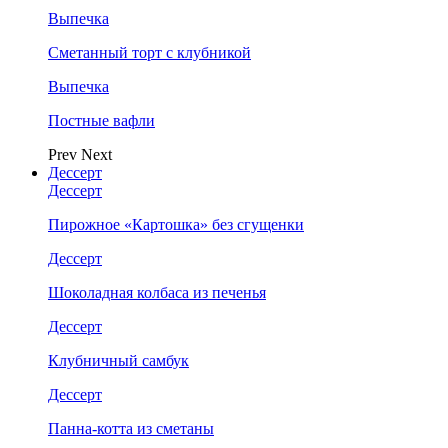
Выпечка
Сметанный торт с клубникой
Выпечка
Постные вафли
Prev
Next
Дессерт
Дессерт
Пирожное «Картошка» без сгущенки
Дессерт
Шоколадная колбаса из печенья
Дессерт
Клубничный самбук
Дессерт
Панна-котта из сметаны