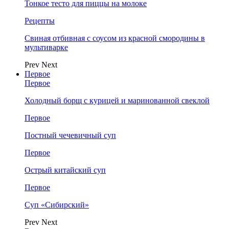
Тонкое тесто для пиццы на молоке
Рецепты
Свиная отбивная с соусом из красной смородины в
мультиварке
Prev
Next
Первое
Первое
Холодный борщ с курицей и маринованной свеклой
Первое
Постный чечевичный суп
Первое
Острый китайский суп
Первое
Суп «Сибирский»
Prev
Next