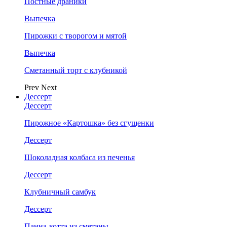
Постные драники
Выпечка
Пирожки с творогом и мятой
Выпечка
Сметанный торт с клубникой
Prev
Next
Дессерт
Дессерт
Пирожное «Картошка» без сгущенки
Дессерт
Шоколадная колбаса из печенья
Дессерт
Клубничный самбук
Дессерт
Панна-котта из сметаны