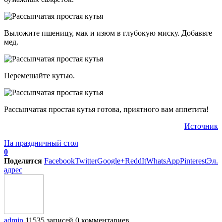
Выложите пшеницу, мак и изюм в глубокую миску. Добавьте
мед.
Перемешайте кутью.
Рассыпчатая простая кутья готова, приятного вам аппетита!
Источник
На праздничный стол
0
Поделится
Facebook
Twitter
Google+
ReddIt
WhatsApp
Pinterest
Эл.
адрес
admin
11535 записей
0 комментариев