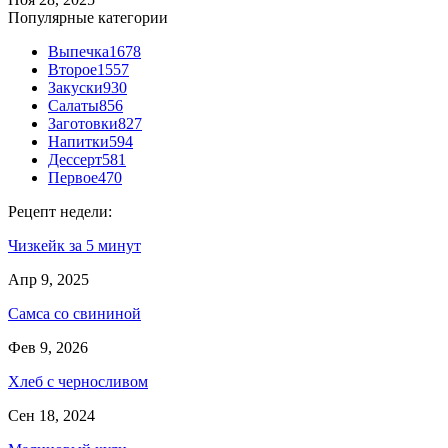
Популярные категории
Выпечка
1678
Второе
1557
Закуски
930
Салаты
856
Заготовки
827
Напитки
594
Дессерт
581
Первое
470
Рецепт недели:
Чизкейк за 5 минут
Апр 9, 2025
Самса со свининой
Фев 9, 2026
Хлеб с черносливом
Сен 18, 2024