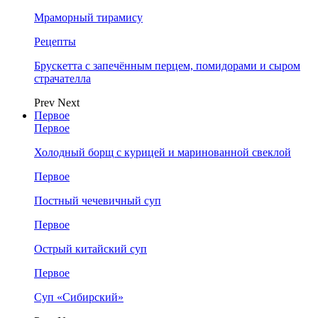
Мраморный тирамису
Рецепты
Брускетта с запечённым перцем, помидорами и сыром
страчателла
Prev
Next
Первое
Первое
Холодный борщ с курицей и маринованной свеклой
Первое
Постный чечевичный суп
Первое
Острый китайский суп
Первое
Суп «Сибирский»