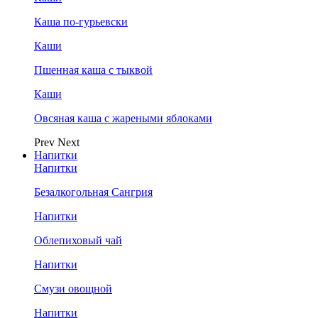
Каша по-гурьевски
Каши
Пшенная каша с тыквой
Каши
Овсяная каша с жареными яблоками
Prev
Next
Напитки
Напитки
Безалкогольная Сангрия
Напитки
Облепиховый чай
Напитки
Смузи овощной
Напитки