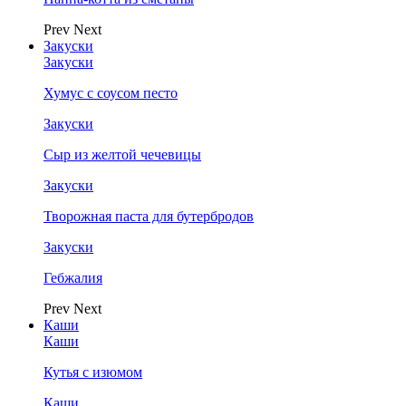
Prev
Next
Закуски
Закуски
Хумус с соусом песто
Закуски
Сыр из желтой чечевицы
Закуски
Творожная паста для бутербродов
Закуски
Гебжалия
Prev
Next
Каши
Каши
Кутья с изюмом
Каши