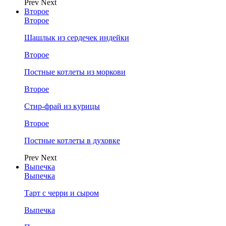
Prev
Next
Второе
Второе
Шашлык из сердечек индейки
Второе
Постные котлеты из моркови
Второе
Стир-фрай из курицы
Второе
Постные котлеты в духовке
Prev
Next
Выпечка
Выпечка
Тарт с черри и сыром
Выпечка