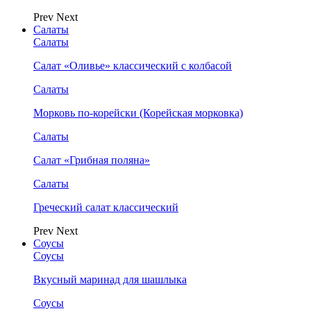
Prev
Next
Салаты
Салаты
Салат «Оливье» классический с колбасой
Салаты
Морковь по-корейски (Корейская морковка)
Салаты
Салат «Грибная поляна»
Салаты
Греческий салат классический
Prev
Next
Соусы
Соусы
Вкусный маринад для шашлыка
Соусы