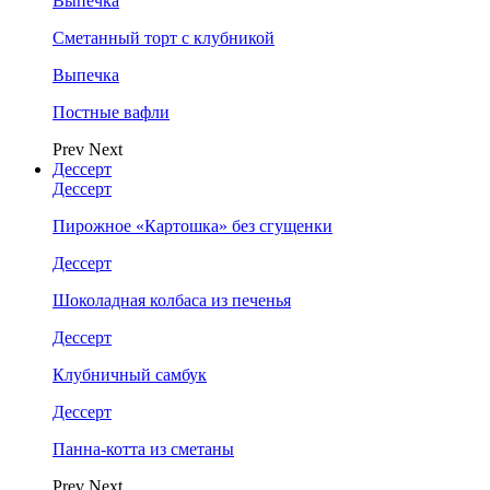
Выпечка
Сметанный торт с клубникой
Выпечка
Постные вафли
Prev
Next
Дессерт
Дессерт
Пирожное «Картошка» без сгущенки
Дессерт
Шоколадная колбаса из печенья
Дессерт
Клубничный самбук
Дессерт
Панна-котта из сметаны
Prev
Next