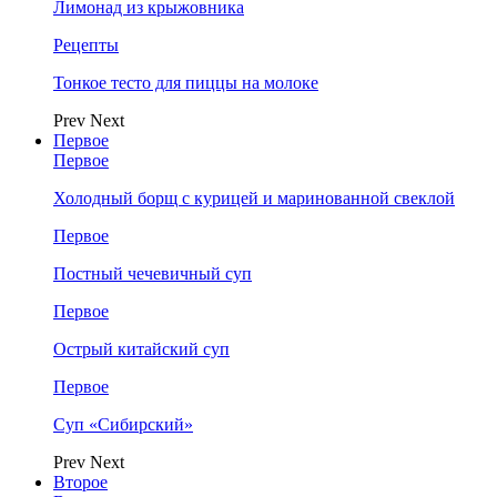
Лимонад из крыжовника
Рецепты
Тонкое тесто для пиццы на молоке
Prev
Next
Первое
Первое
Холодный борщ с курицей и маринованной свеклой
Первое
Постный чечевичный суп
Первое
Острый китайский суп
Первое
Суп «Сибирский»
Prev
Next
Второе