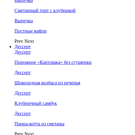
Выпечка
Сметанный торт с клубникой
Выпечка
Постные вафли
Prev
Next
Дессерт
Дессерт
Пирожное «Картошка» без сгущенки
Дессерт
Шоколадная колбаса из печенья
Дессерт
Клубничный самбук
Дессерт
Панна-котта из сметаны
Prev
Next