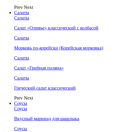
Prev
Next
Салаты
Салаты
Салат «Оливье» классический с колбасой
Салаты
Морковь по-корейски (Корейская морковка)
Салаты
Салат «Грибная поляна»
Салаты
Греческий салат классический
Prev
Next
Соусы
Соусы
Вкусный маринад для шашлыка
Соусы