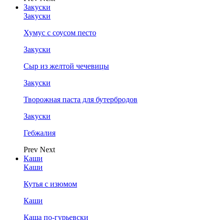
Закуски
Закуски
Хумус с соусом песто
Закуски
Сыр из желтой чечевицы
Закуски
Творожная паста для бутербродов
Закуски
Гебжалия
Prev
Next
Каши
Каши
Кутья с изюмом
Каши
Каша по-гурьевски