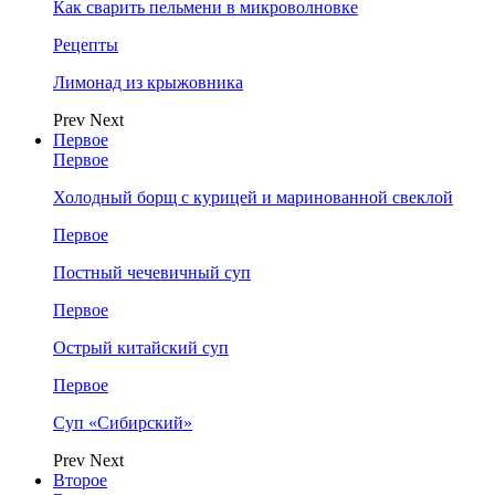
Как сварить пельмени в микроволновке
Рецепты
Лимонад из крыжовника
Prev
Next
Первое
Первое
Холодный борщ с курицей и маринованной свеклой
Первое
Постный чечевичный суп
Первое
Острый китайский суп
Первое
Суп «Сибирский»
Prev
Next
Второе