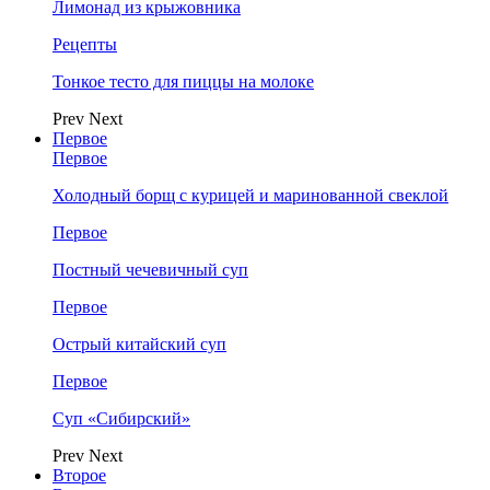
Лимонад из крыжовника
Рецепты
Тонкое тесто для пиццы на молоке
Prev
Next
Первое
Первое
Холодный борщ с курицей и маринованной свеклой
Первое
Постный чечевичный суп
Первое
Острый китайский суп
Первое
Суп «Сибирский»
Prev
Next
Второе