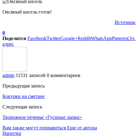
Овсяный кисель готов!
Источник
0
Поделится
Facebook
Twitter
Google+
ReddIt
WhatsApp
Pinterest
Эл.
адрес
admin
11531 записей
0 комментариев
Предыдущая запись
Кокурки на сметане
Следующая запись
Творожное печенье «Гусиные лапки»
Вам также могут понравиться
Еще от автора
Напитки