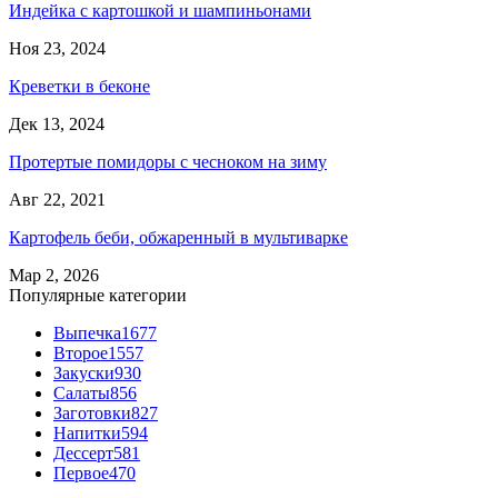
Индейка с картошкой и шампиньонами
Ноя 23, 2024
Креветки в беконе
Дек 13, 2024
Протертые помидоры с чесноком на зиму
Авг 22, 2021
Картофель беби, обжаренный в мультиварке
Мар 2, 2026
Популярные категории
Выпечка
1677
Второе
1557
Закуски
930
Салаты
856
Заготовки
827
Напитки
594
Дессерт
581
Первое
470