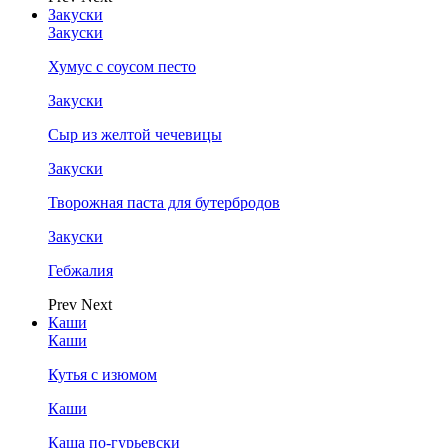
Закуски
Закуски
Хумус с соусом песто
Закуски
Сыр из желтой чечевицы
Закуски
Творожная паста для бутербродов
Закуски
Гебжалия
Prev
Next
Каши
Каши
Кутья с изюмом
Каши
Каша по-гурьевски