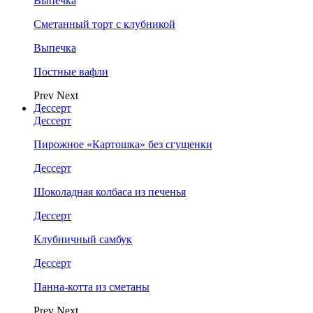
Выпечка
Сметанный торт с клубникой
Выпечка
Постные вафли
Prev
Next
Дессерт
Дессерт
Пирожное «Картошка» без сгущенки
Дессерт
Шоколадная колбаса из печенья
Дессерт
Клубничный самбук
Дессерт
Панна-котта из сметаны
Prev
Next