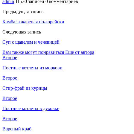
admin
11530 записей
0 комментариев
Предыдущая запись
Камбала жареная по-корейски
Следующая запись
Суп с щавелем и чечевицей
Вам также могут понравиться
Еще от автора
Второе
Постные котлеты из моркови
Второе
Стир-фрай из курицы
Второе
Постные котлеты в духовке
Второе
Вареный краб