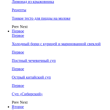
Лимонад из крыжовника
Рецепты
Тонкое тесто для пиццы на молоке
Prev
Next
Первое
Первое
Холодный борщ с курицей и маринованной свеклой
Первое
Постный чечевичный суп
Первое
Острый китайский суп
Первое
Суп «Сибирский»
Prev
Next
Второе