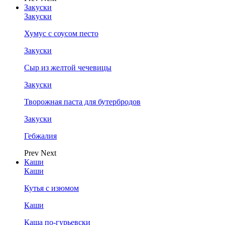
Закуски
Закуски
Хумус с соусом песто
Закуски
Сыр из желтой чечевицы
Закуски
Творожная паста для бутербродов
Закуски
Гебжалия
Prev
Next
Каши
Каши
Кутья с изюмом
Каши
Каша по-гурьевски