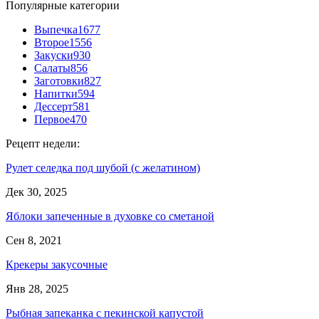
Популярные категории
Выпечка
1677
Второе
1556
Закуски
930
Салаты
856
Заготовки
827
Напитки
594
Дессерт
581
Первое
470
Рецепт недели:
Рулет селедка под шубой (с желатином)
Дек 30, 2025
Яблоки запеченные в духовке со сметаной
Сен 8, 2021
Крекеры закусочные
Янв 28, 2025
Рыбная запеканка с пекинской капустой