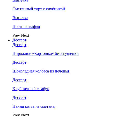
Выпечка
Сметанный торт с клубникой
Выпечка
Постные вафли
Prev
Next
Дессерт
Дессерт
Пирожное «Картошка» без сгущенки
Дессерт
Шоколадная колбаса из печенья
Дессерт
Клубничный самбук
Дессерт
Панна-котта из сметаны
Prev
Next