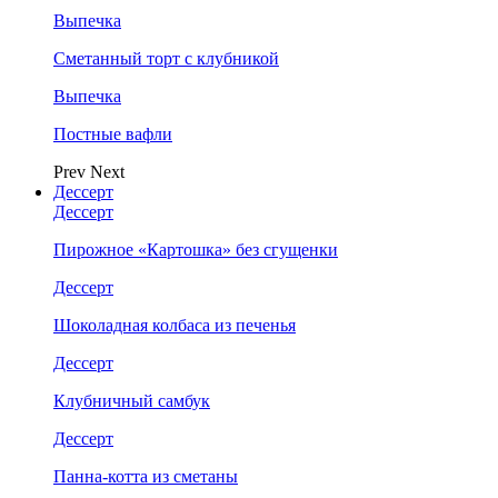
Выпечка
Сметанный торт с клубникой
Выпечка
Постные вафли
Prev
Next
Дессерт
Дессерт
Пирожное «Картошка» без сгущенки
Дессерт
Шоколадная колбаса из печенья
Дессерт
Клубничный самбук
Дессерт
Панна-котта из сметаны