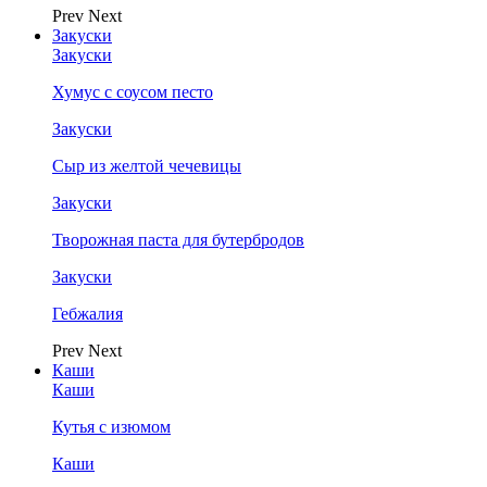
Prev
Next
Закуски
Закуски
Хумус с соусом песто
Закуски
Сыр из желтой чечевицы
Закуски
Творожная паста для бутербродов
Закуски
Гебжалия
Prev
Next
Каши
Каши
Кутья с изюмом
Каши