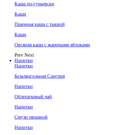
Каша по-гурьевски
Каши
Пшенная каша с тыквой
Каши
Овсяная каша с жареными яблоками
Prev
Next
Напитки
Напитки
Безалкогольная Сангрия
Напитки
Облепиховый чай
Напитки
Смузи овощной
Напитки