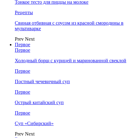
Тонкое тесто для пиццы на молоке
Рецепты
Свиная отбивная с соусом из красной смородины в
мультиварке
Prev
Next
Первое
Первое
Холодный борщ с курицей и маринованной свеклой
Первое
Постный чечевичный суп
Первое
Острый китайский суп
Первое
Суп «Сибирский»
Prev
Next