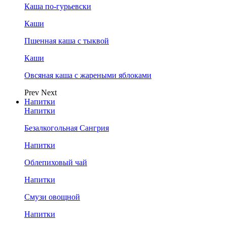
Каша по-гурьевски
Каши
Пшенная каша с тыквой
Каши
Овсяная каша с жареными яблоками
Prev
Next
Напитки
Напитки
Безалкогольная Сангрия
Напитки
Облепиховый чай
Напитки
Смузи овощной
Напитки