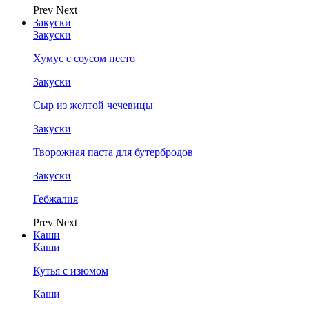
Prev
Next
Закуски
Закуски
Хумус с соусом песто
Закуски
Сыр из желтой чечевицы
Закуски
Творожная паста для бутербродов
Закуски
Гебжалия
Prev
Next
Каши
Каши
Кутья с изюмом
Каши