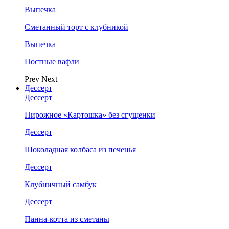
Выпечка
Сметанный торт с клубникой
Выпечка
Постные вафли
Prev
Next
Дессерт
Дессерт
Пирожное «Картошка» без сгущенки
Дессерт
Шоколадная колбаса из печенья
Дессерт
Клубничный самбук
Дессерт
Панна-котта из сметаны